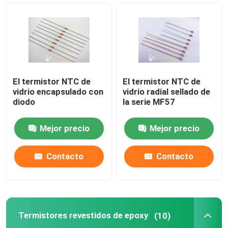
Sensor de temperatura automotriz
Termistor de cristal de NTC
El termistor NTC de
El termistor NTC de
Termistores revestidos de epoxy
vidrio encapsulado con
vidrio radial sellado de
diodo
la serie MF57
Sensores del aparato electrodoméstico
Mejor precio
Mejor precio
Punta de prueba de la temperatura de la comida
Contacto
Contacto
Sensores de temperatura de la IDT del platino
Termistores revestidos de epoxy
(10)
Sensores de temperatura impermeables