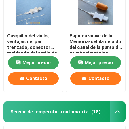
Casquillo del vinilo,
Espuma suave de la
ventajas del par
Memoria-célula de oído
trenzado, conector
del canal de la punta de
moldeado del estilo de
prueba timpánica
Molex, sensor de
médica disponible de la
Mejor precio
Mejor precio
temperatura médico de
temperatura con serie
fines generales
constante de las
disponible 2.252K
dimensiones HF416
Contacto
Contacto
Hogar
Productos
Sensor de temperatura automotriz
(18)
Sobre nosotros