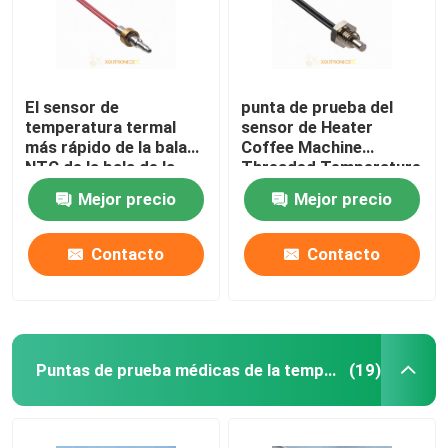
El sensor de
punta de prueba del
temperatura termal
sensor de Heater
más rápido de la bala
Coffee Machine
NTC de la bala de la
Threaded Temperature
respuesta para la
del agua 100K
Mejor precio
Mejor precio
máquina del café
Contacto
Contacto
Puntas de prueba médicas de la temperatura
(19)