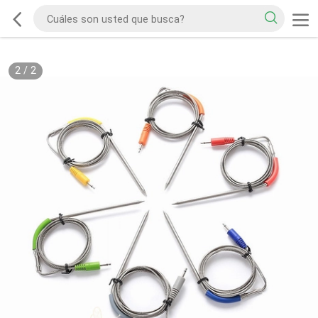
2
/
2