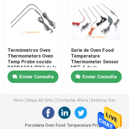
Punta de prueba de la temperatura de la comida
Sensores de temperatura de la IDT del platino
Termómetros Oven
Serie de Oven Food
Sensores de temperatura impermeables
Thermometers Oven
Temperature
Temp Probe cocido
Thermometer Sensor
BARBACOA IPX3 de la
MFF-6 de la
Termistor de la película fina NTC
comida a las series de
BARBACOA del RF
Enviar Consulta
Enviar Consulta
IPX7 MFF-32
Sensor de temperatura recto de la punta de prueba
Inicio
Mapa del Sitio
Contactar Ahora
Desktop Site
Sensor de temperatura de la bala
Sensor de temperatura superficial del soporte
Porcelana Oven Food Temperature Probe