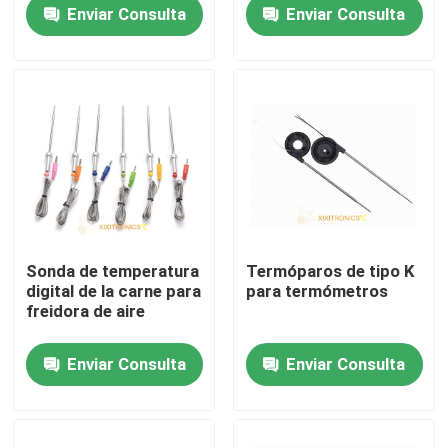
Enviar Consulta
Enviar Consulta
Productos
Sensor de temperatura de NTC
Puntas de prueba médicas de la temperatura
Sensor de temperatura automotriz
Sonda de temperatura
Termóparos de tipo K
digital de la carne para
para termómetros
Termistor de cristal de NTC
freidora de aire
Enviar Consulta
Enviar Consulta
Termistores revestidos de epoxy
Sensores del aparato electrodoméstico