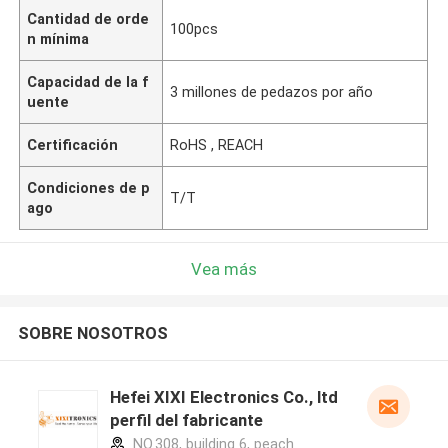
Cantidad de orde
100pcs
n mínima
Capacidad de la f
3 millones de pedazos por año
uente
Certificación
RoHS , REACH
Condiciones de p
T/T
ago
Vea más
SOBRE NOSOTROS
Hefei XIXI Electronics Co., ltd
perfil del fabricante
NO.308, building 6, peach