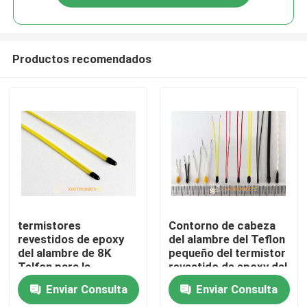
Productos recomendados
Hogar
termistores
Contorno de cabeza
revestidos de epoxy
del alambre del Teflon
del alambre de 8K
pequeño del termistor
Productos
Telfon para la
revestido de epoxy del
calefacción MF5A-5
ohmio NTC de la serie
Enviar Consulta
Enviar Consulta
del volante del espejo
10K de los
Sobre nosotros