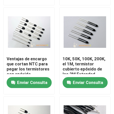
retrovisor y de la
termistores MF5A-5
calefacción del
asiento de carro
Viaje de la fábrica
Control de calidad
Éntrenos en contacto con
Ventajas de encargo
10K, 50K, 100K, 200K,
Noticias
que cortan NTC para
el 1M, termistor
pegar los termistores
cubierto epóxido de
con epóxido
los 2M Extended
Casos
revestidos MF5A-2
Upper Leads NTC
Enviar Consulta
Enviar Consulta
10K 3435 3977
Sensor de temperatura de NTC
Puntas de prueba médicas de la temperatura