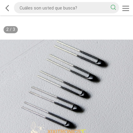
2
/
3