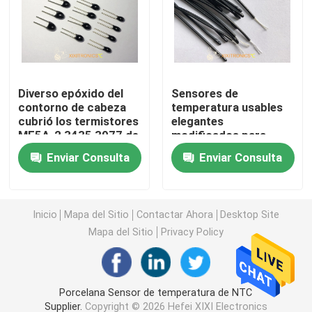
Sensor de temperatura automotriz
Termistor de cristal de NTC
Diverso epóxido del
Sensores de
contorno de cabeza
temperatura usables
cubrió los termistores
elegantes
Termistores revestidos de epoxy
MF5A-2 3435 3977 de
modificados para
10k Ntc
requisitos
Enviar Consulta
Enviar Consulta
particulares para los
Sensores del aparato electrodoméstico
pantalones y la
chaqueta MFE-K del
chaleco de Baselayer
Punta de prueba de la temperatura de la comida
Inicio
Mapa del Sitio
Contactar Ahora
Desktop Site
Mapa del Sitio
Privacy Policy
Sensores de temperatura de la IDT del platino
Porcelana Sensor de temperatura de NTC
Sensores de temperatura impermeables
Supplier.
Copyright © 2026 Hefei XIXI Electronics