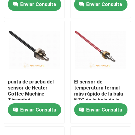
de la alta sensibilidad
comunicación, serie
Enviar Consulta
Enviar Consulta
del vehículo MFT-4401
Productos
Sensor de temperatura de NTC
Puntas de prueba médicas de la temperatura
Sensor de temperatura automotriz
punta de prueba del
El sensor de
sensor de Heater
temperatura termal
Termistor de cristal de NTC
Coffee Machine
más rápido de la bala
Threaded
NTC de la bala de la
Temperature del agua
respuesta para la
Enviar Consulta
Enviar Consulta
100K
máquina del café
Termistores revestidos de epoxy
Sensores del aparato electrodoméstico