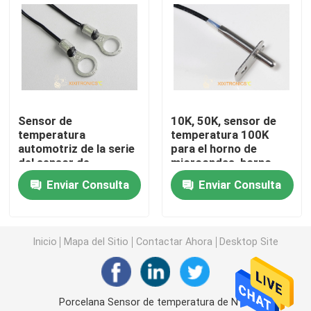
Punta de prueba de la temperatura de la comida
Sensores de temperatura de la IDT del platino
Sensor de
10K, 50K, sensor de
Sensores de temperatura impermeables
temperatura
temperatura 100K
automotriz de la serie
para el horno de
del sensor de
microondas, horno
Termistor de la película fina NTC
temperatura de los
eléctrico, sartén del
Enviar Consulta
Enviar Consulta
cargadores de batería
aire, serie cocida
de automóvil MFS
eléctrica de la placa
Sensor de temperatura recto de la punta de prueba
para el coche
MFT-F
Inicio
Mapa del Sitio
Contactar Ahora
Desktop Site
Sensor de temperatura de la bala
Sensor de temperatura superficial del soporte
Porcelana Sensor de temperatura de NTC