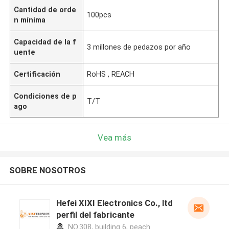
Cantidad de orde
100pcs
n mínima
Capacidad de la f
3 millones de pedazos por año
uente
Certificación
RoHS , REACH
Condiciones de p
T/T
ago
Vea más
SOBRE NOSOTROS
Hefei XIXI Electronics Co., ltd
perfil del fabricante
NO.308, building 6, peach