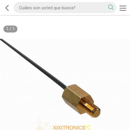
1
/
1