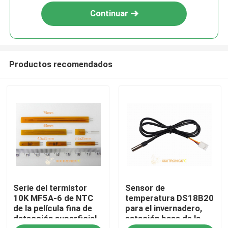
Continuar
Productos recomendados
Inicio
Serie del termistor
Sensor de
Sobre nosotros
10K MF5A-6 de NTC
temperatura DS18B20
de la película fina de
para el invernadero,
detección superficial
estación base de la
Contactos