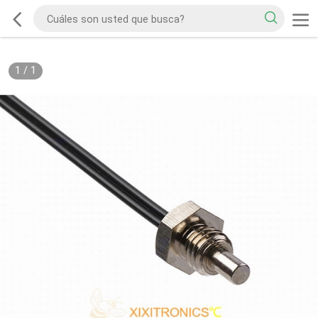
1
/
1