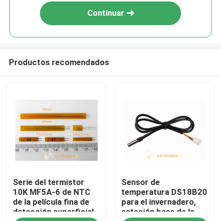
Continuar
Productos recomendados
Hogar
Serie del termistor
Sensor de
Productos
10K MF5A-6 de NTC
temperatura DS18B20
de la película fina de
para el invernadero,
detección superficial
estación base de la
Sobre nosotros