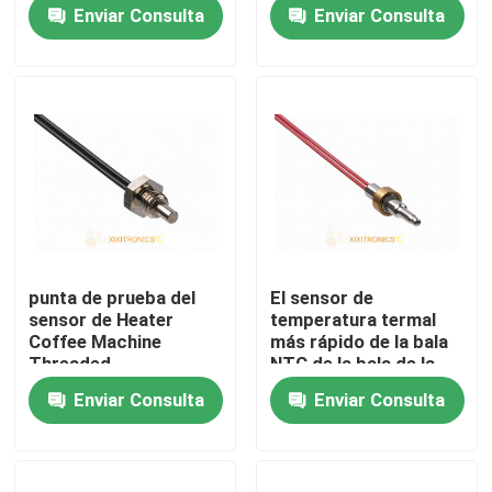
de la alta sensibilidad
comunicación, serie
Enviar Consulta
Enviar Consulta
del vehículo MFT-4401
Viaje de la fábrica
Control de calidad
Éntrenos en contacto con
Noticias
punta de prueba del
El sensor de
sensor de Heater
temperatura termal
Casos
Coffee Machine
más rápido de la bala
Threaded
NTC de la bala de la
Temperature del agua
respuesta para la
Enviar Consulta
Enviar Consulta
100K
máquina del café
Sensor de temperatura de NTC
Puntas de prueba médicas de la temperatura