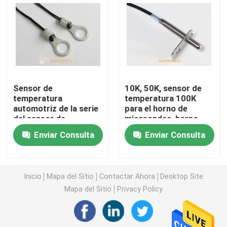
Sensor de temperatura automotriz
Termistor de cristal de NTC
Sensor de
10K, 50K, sensor de
Termistores revestidos de epoxy
temperatura
temperatura 100K
automotriz de la serie
para el horno de
del sensor de
microondas, horno
Sensores del aparato electrodoméstico
temperatura de los
eléctrico, sartén del
Enviar Consulta
Enviar Consulta
cargadores de batería
aire, serie cocida
de automóvil MFS
eléctrica de la placa
Punta de prueba de la temperatura de la comida
para el coche
MFT-F
Inicio
Mapa del Sitio
Contactar Ahora
Desktop Site
Sensores de temperatura de la IDT del platino
Mapa del Sitio
Privacy Policy
Sensores de temperatura impermeables