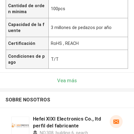
Cantidad de orde
100pcs
n mínima
Capacidad de la f
3 millones de pedazos por año
uente
Certificación
RoHS , REACH
Condiciones de p
T/T
ago
Vea más
SOBRE NOSOTROS
Hefei XIXI Electronics Co., ltd
perfil del fabricante
NO.308, building 6, peach